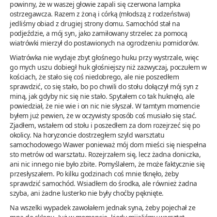
powinny, że w waszej głowie zapali się czerwona lampka
ostrzegawcza. Razem z żoną i córką (młodszą z rodzeństwa)
jedliśmy obiad z drugiej strony domu. Samochód stał na
podjeździe, a mój syn, jako zamiłowany strzelec za pomocą
wiatrówki mierzył do postawionych na ogrodzeniu pomidorów.
Wiatrówka nie wydaje zbyt głośnego huku przy wystrzale, więc
go mych uszu dobiegł huk głośniejszy niż zazwyczaj, poczułem w
kościach, że stało się coś niedobrego, ale nie poszedłem
sprawdzić, co się stało, bo po chwili do stołu dołączył mój syn z
miną, jak gdyby nic się nie stało. Spytałem co tak huknęło, ale
powiedział, że nie wie i on nic nie słyszał. W tamtym momencie
byłem już pewien, że w oczywisty sposób coś musiało się stać.
Zjadłem, wstałem od stołu i poszedłem za dom rozejrzeć się po
okolicy. Na horyzoncie dostrzegłem szyld warsztatu
samochodowego Wawer ponieważ mój dom mieści się niespełna
sto metrów od warsztatu. Rozejrzałem się, lecz żadna doniczka,
ani nic innego nie było zbite. Pomyślałem, że może faktycznie się
przesłyszałem. Po kilku godzinach coś mnie tknęło, żeby
sprawdzić samochód. Wsiadłem do środka, ale również żadna
szyba, ani żadne lusterko nie były choćby pęknięte.
Na wszelki wypadek zawołałem jednak syna, żeby pojechał ze