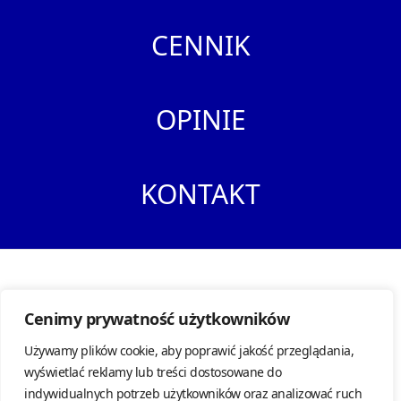
CENNIK
OPINIE
KONTAKT
Warsztat Serwis Samochodowy Warszawa Bielany
Cenimy prywatność użytkowników
ul. Księżycowa 76, 01-934 Warszawa |
NIP: 5270250583
Tel:
513 212 319
|
E-mail:
hess@hess.com.pl
Używamy plików cookie, aby poprawić jakość przeglądania,
wyświetlać reklamy lub treści dostosowane do
Polityka prywatności
|
Obowiązek informacyjny RODO
|
Regulamin
indywidualnych potrzeb użytkowników oraz analizować ruch