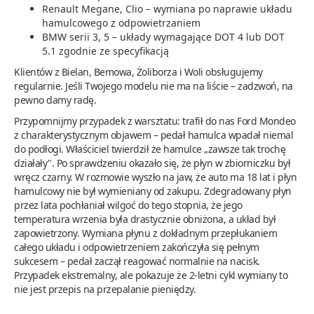
Renault Megane, Clio – wymiana po naprawie układu
hamulcowego z odpowietrzaniem
BMW serii 3, 5 – układy wymagające DOT 4 lub DOT
5.1 zgodnie ze specyfikacją
Klientów z Bielan, Bemowa, Żoliborza i Woli obsługujemy
regularnie. Jeśli Twojego modelu nie ma na liście – zadzwoń, na
pewno damy radę.
Przypomnijmy przypadek z warsztatu: trafił do nas Ford Mondeo
z charakterystycznym objawem – pedał hamulca wpadał niemal
do podłogi. Właściciel twierdził że hamulce „zawsze tak trochę
działały". Po sprawdzeniu okazało się, że płyn w zbiorniczku był
wręcz czarny. W rozmowie wyszło na jaw, że auto ma 18 lat i płyn
hamulcowy nie był wymieniany od zakupu. Zdegradowany płyn
przez lata pochłaniał wilgoć do tego stopnia, że jego
temperatura wrzenia była drastycznie obniżona, a układ był
zapowietrzony. Wymiana płynu z dokładnym przepłukaniem
całego układu i odpowietrzeniem zakończyła się pełnym
sukcesem – pedał zaczął reagować normalnie na nacisk.
Przypadek ekstremalny, ale pokazuje że 2-letni cykl wymiany to
nie jest przepis na przepalanie pieniędzy.