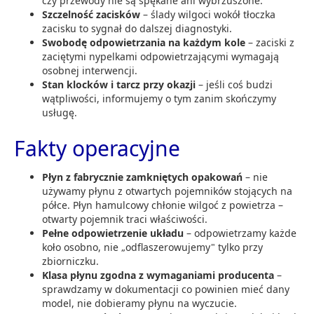
czy przewody nie są spękane ani wybrzuszone.
Szczelność zacisków
– ślady wilgoci wokół tłoczka
zacisku to sygnał do dalszej diagnostyki.
Swobodę odpowietrzania na każdym kole
– zaciski z
zaciętymi nypelkami odpowietrzającymi wymagają
osobnej interwencji.
Stan klocków i tarcz przy okazji
– jeśli coś budzi
wątpliwości, informujemy o tym zanim skończymy
usługę.
Fakty operacyjne
Płyn z fabrycznie zamkniętych opakowań
– nie
używamy płynu z otwartych pojemników stojących na
półce. Płyn hamulcowy chłonie wilgoć z powietrza –
otwarty pojemnik traci właściwości.
Pełne odpowietrzenie układu
– odpowietrzamy każde
koło osobno, nie „odflaszerowujemy" tylko przy
zbiorniczku.
Klasa płynu zgodna z wymaganiami producenta
–
sprawdzamy w dokumentacji co powinien mieć dany
model, nie dobieramy płynu na wyczucie.