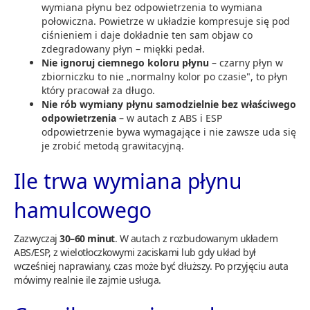
wymiana płynu bez odpowietrzenia to wymiana
połowiczna. Powietrze w układzie kompresuje się pod
ciśnieniem i daje dokładnie ten sam objaw co
zdegradowany płyn – miękki pedał.
Nie ignoruj ciemnego koloru płynu
– czarny płyn w
zbiorniczku to nie „normalny kolor po czasie", to płyn
który pracował za długo.
Nie rób wymiany płynu samodzielnie bez właściwego
odpowietrzenia
– w autach z ABS i ESP
odpowietrzenie bywa wymagające i nie zawsze uda się
je zrobić metodą grawitacyjną.
Ile trwa wymiana płynu
hamulcowego
Zazwyczaj
30–60 minut
. W autach z rozbudowanym układem
ABS/ESP, z wielotłoczkowymi zaciskami lub gdy układ był
wcześniej naprawiany, czas może być dłuższy. Po przyjęciu auta
mówimy realnie ile zajmie usługa.