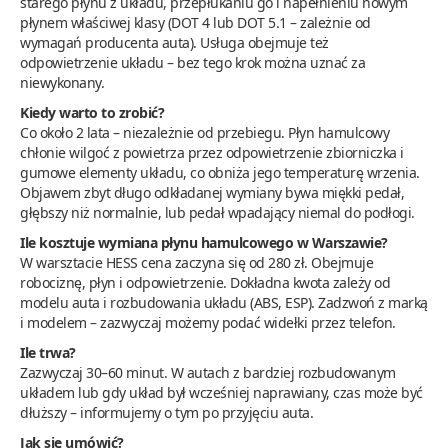
starego płynu z układu, przepłukaniu go i napełnieniu nowym
płynem właściwej klasy (DOT 4 lub DOT 5.1 – zależnie od
wymagań producenta auta). Usługa obejmuje też
odpowietrzenie układu – bez tego krok można uznać za
niewykonany.
Kiedy warto to zrobić?
Co około 2 lata – niezależnie od przebiegu. Płyn hamulcowy
chłonie wilgoć z powietrza przez odpowietrzenie zbiorniczka i
gumowe elementy układu, co obniża jego temperaturę wrzenia.
Objawem zbyt długo odkładanej wymiany bywa miękki pedał,
głębszy niż normalnie, lub pedał wpadający niemal do podłogi.
Ile kosztuje wymiana płynu hamulcowego w Warszawie?
W warsztacie HESS cena zaczyna się od 280 zł. Obejmuje
robociznę, płyn i odpowietrzenie. Dokładna kwota zależy od
modelu auta i rozbudowania układu (ABS, ESP). Zadzwoń z marką
i modelem – zazwyczaj możemy podać widełki przez telefon.
Ile trwa?
Zazwyczaj 30–60 minut. W autach z bardziej rozbudowanym
układem lub gdy układ był wcześniej naprawiany, czas może być
dłuższy – informujemy o tym po przyjęciu auta.
Jak się umówić?