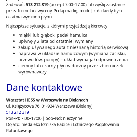
Zadzwoń:
513 212 319
(pon–pt 7:00–17:00) lub wyślij zapytanie
przez formularz wyceny. Podaj markę, model, rok i kiedy była
ostatnia wymiana płynu.
Najczęstsze sytuacje, z którymi przyjeżdżają kierowcy:
miękki lub głęboki pedał hamulca
upłynęły 2 lata od ostatniej wymiany
zakup używanego auta z nieznaną historią serwisową
naprawa w układzie hamulcowym (wymiana zacisku,
przewodów, pompy) – układ wymagał odpowietrzenia
ciemny lub czarny płyn widoczny przez zbiorniczek
wyrównawczy
Dane kontaktowe
Warsztat HESS w Warszawie na Bielanach
ul. Księżycowa 76, 01-934 Warszawa (Bielany)
513 212 319
Pon–Pt: 7:00–17:00 | Sob–Nd: nieczynne
Dojazd: niedaleko lotniska Babice i Lotniczego Pogotowania
Ratunkowego