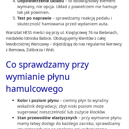
Odpowietrzenie układu
– to obowiązkowy element
wymiany, nie opcja. Układ z powietrzem nie hamuje
tak jak powinien.
Test po naprawie
– sprawdzamy reakcję pedału i
skuteczność hamowania przed wydaniem auta.
Warsztat HESS mieści się przy ul. Księżycowej 76 na Bielanach,
niedaleko lotniska Babice. Obsługujemy klientów z całej
lewobrzeżnej Warszawy – dojeżdżają do nas regularnie kierowcy
z Bemowa, Żoliborza i Woli.
Co sprawdzamy przy
wymianie płynu
hamulcowego
Kolor i poziom płynu
– ciemny płyn to wyraźny
wskaźnik degradacji; zbyt niski poziom może
sugerować nieszczelność lub zużycie klocków.
Stan przewodów elastycznych
– przy wymianie płynu
mamy łatwy dostęp do każdego zacisku; sprawdzamy