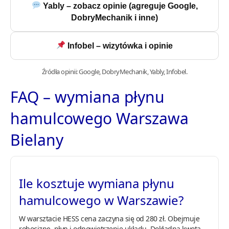
Yably – zobacz opinie (agreguje Google,
DobryMechanik i inne)
Infobel – wizytówka i opinie
Źródła opinii: Google, DobryMechanik, Yably, Infobel.
FAQ – wymiana płynu
hamulcowego Warszawa
Bielany
Ile kosztuje wymiana płynu
hamulcowego w Warszawie?
W warsztacie HESS cena zaczyna się od 280 zł. Obejmuje
robociznę, płyn i odpowietrzenie układu. Dokładna kwota