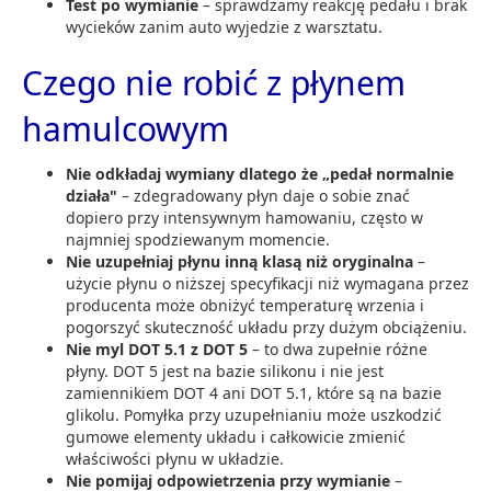
Test po wymianie
– sprawdzamy reakcję pedału i brak
wycieków zanim auto wyjedzie z warsztatu.
Czego nie robić z płynem
hamulcowym
Nie odkładaj wymiany dlatego że „pedał normalnie
działa"
– zdegradowany płyn daje o sobie znać
dopiero przy intensywnym hamowaniu, często w
najmniej spodziewanym momencie.
Nie uzupełniaj płynu inną klasą niż oryginalna
–
użycie płynu o niższej specyfikacji niż wymagana przez
producenta może obniżyć temperaturę wrzenia i
pogorszyć skuteczność układu przy dużym obciążeniu.
Nie myl DOT 5.1 z DOT 5
– to dwa zupełnie różne
płyny. DOT 5 jest na bazie silikonu i nie jest
zamiennikiem DOT 4 ani DOT 5.1, które są na bazie
glikolu. Pomyłka przy uzupełnianiu może uszkodzić
gumowe elementy układu i całkowicie zmienić
właściwości płynu w układzie.
Nie pomijaj odpowietrzenia przy wymianie
–