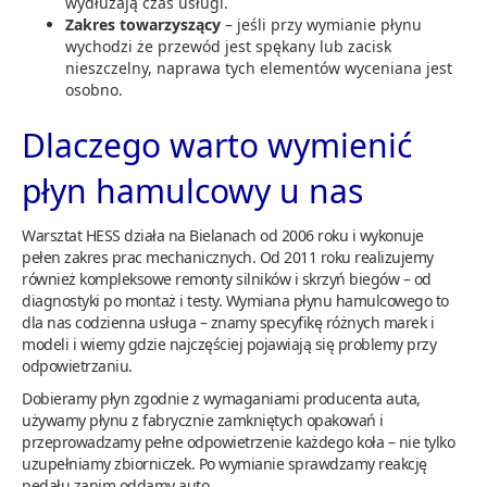
wydłużają czas usługi.
Zakres towarzyszący
– jeśli przy wymianie płynu
wychodzi że przewód jest spękany lub zacisk
nieszczelny, naprawa tych elementów wyceniana jest
osobno.
Dlaczego warto wymienić
płyn hamulcowy u nas
Warsztat HESS działa na Bielanach od 2006 roku i wykonuje
pełen zakres prac mechanicznych. Od 2011 roku realizujemy
również kompleksowe remonty silników i skrzyń biegów – od
diagnostyki po montaż i testy. Wymiana płynu hamulcowego to
dla nas codzienna usługa – znamy specyfikę różnych marek i
modeli i wiemy gdzie najczęściej pojawiają się problemy przy
odpowietrzaniu.
Dobieramy płyn zgodnie z wymaganiami producenta auta,
używamy płynu z fabrycznie zamkniętych opakowań i
przeprowadzamy pełne odpowietrzenie każdego koła – nie tylko
uzupełniamy zbiorniczek. Po wymianie sprawdzamy reakcję
pedału zanim oddamy auto.