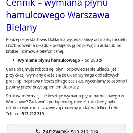
Cennik – wymiana płynu
hamulcowego Warszawa
Bielany
Poniżej ceny startowe. Dokładna wycena zależy od marki, modelu
i rozbudowania układu – podajemy ją po przyjęciu auta lub po
krótkiej rozmowie telefonicznej.
Wymiana płynu hamulcowego
– od 280 zł
Cena obejmuje robociznę, płyn i odpowietrzenie układu. Jeśli
przy okazji wymiany okaże się że układ wymaga dodatkowych
prac (np. naprawa nieszczelnego zacisku), wyceniamy to osobno i
pytamy przed przystąpieniem do pracy.
Szukasz informacji, ile kosztuje wymiana płynu hamulcowego w
Warszawie? Zadzwoń i podaj markę, model, rok i kiedy była
ostatnia wymiana – zazwyczaj możemy podać widełki od ręki.
Telefon:
513 212 319
.
ZADZWOŃ: 513 212 319