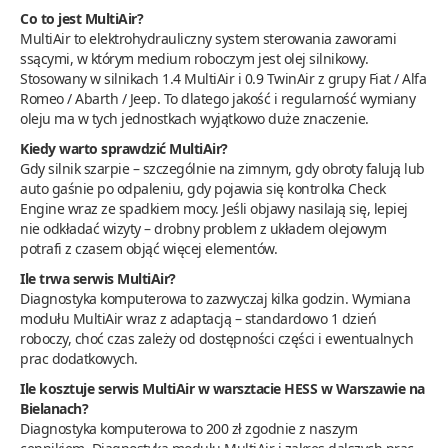
Co to jest MultiAir?
MultiAir to elektrohydrauliczny system sterowania zaworami
ssącymi, w którym medium roboczym jest olej silnikowy.
Stosowany w silnikach 1.4 MultiAir i 0.9 TwinAir z grupy Fiat / Alfa
Romeo / Abarth / Jeep. To dlatego jakość i regularność wymiany
oleju ma w tych jednostkach wyjątkowo duże znaczenie.
Kiedy warto sprawdzić MultiAir?
Gdy silnik szarpie – szczególnie na zimnym, gdy obroty falują lub
auto gaśnie po odpaleniu, gdy pojawia się kontrolka Check
Engine wraz ze spadkiem mocy. Jeśli objawy nasilają się, lepiej
nie odkładać wizyty – drobny problem z układem olejowym
potrafi z czasem objąć więcej elementów.
Ile trwa serwis MultiAir?
Diagnostyka komputerowa to zazwyczaj kilka godzin. Wymiana
modułu MultiAir wraz z adaptacją – standardowo 1 dzień
roboczy, choć czas zależy od dostępności części i ewentualnych
prac dodatkowych.
Ile kosztuje serwis MultiAir w warsztacie HESS w Warszawie na
Bielanach?
Diagnostyka komputerowa to 200 zł zgodnie z naszym