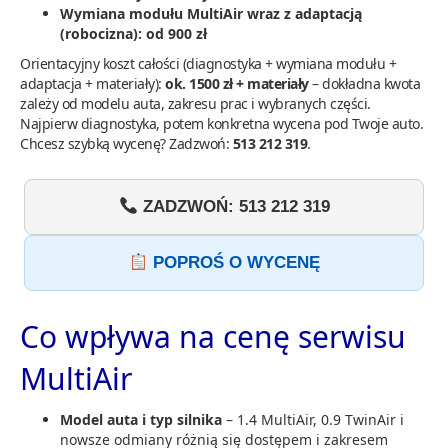
Wymiana modułu MultiAir wraz z adaptacją
(robocizna):
od 900 zł
Orientacyjny koszt całości (diagnostyka + wymiana modułu +
adaptacja + materiały):
ok. 1500 zł + materiały
– dokładna kwota
zależy od modelu auta, zakresu prac i wybranych części.
Najpierw diagnostyka, potem konkretna wycena pod Twoje auto.
Chcesz szybką wycenę? Zadzwoń:
513 212 319
.
ZADZWOŃ: 513 212 319
POPROŚ O WYCENĘ
Co wpływa na cenę serwisu
MultiAir
Model auta i typ silnika
– 1.4 MultiAir, 0.9 TwinAir i
nowsze odmiany różnią się dostępem i zakresem