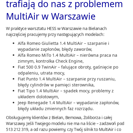
trafiają do nas z problemem
MultiAir w Warszawie
W praktyce warsztatu HESS w Warszawie na Bielanach
najczęściej pracujemy przy następujących modelach:
Alfa Romeo Giulietta 1.4 MultiAir – szarpanie i
wypadanie zapłonów, błędy zaworów,
Alfa Romeo MiTo 1.4 MultiAir – nierówna praca na
zimnym, kontrolka Check Engine,
Fiat 500 0.9 TwinAir – falujące obroty, gaśnięcie po
odpaleniu, utrata mocy,
Fiat Punto 1.4 MultiAir – szarpanie przy ruszaniu,
błędy cylindrów w pamięci sterownika,
Fiat Tipo 1.4 MultiAir – spadek mocy, problemy z
układem dolotowym,
Jeep Renegade 1.4 MultiAir – wypadanie zapłonów,
błędy układu zmiennych faz rozrządu.
Obsługujemy klientów z Bielan, Bemowa, Żoliborza i całej
Warszawy. Jeśli Twojego modelu nie ma na liście – zadzwoń pod
513 212 319, a od razu powiemy, czy Twój silnik to MultiAir i co