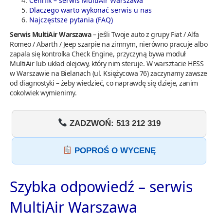
Cennik – serwis MultiAir Warszawa
Dlaczego warto wykonać serwis u nas
Najczęstsze pytania (FAQ)
Serwis MultiAir Warszawa
– jeśli Twoje auto z grupy Fiat / Alfa
Romeo / Abarth / Jeep szarpie na zimnym, nierówno pracuje albo
zapala się kontrolka Check Engine, przyczyną bywa moduł
MultiAir lub układ olejowy, który nim steruje. W warsztacie HESS
w Warszawie na Bielanach (ul. Księżycowa 76) zaczynamy zawsze
od diagnostyki – żeby wiedzieć, co naprawdę się dzieje, zanim
cokolwiek wymienimy.
ZADZWOŃ: 513 212 319
POPROŚ O WYCENĘ
Szybka odpowiedź – serwis
MultiAir Warszawa