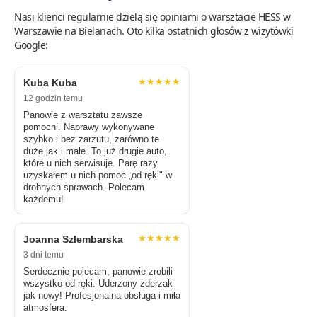
Nasi klienci regularnie dzielą się opiniami o warsztacie HESS w
Warszawie na Bielanach. Oto kilka ostatnich głosów z wizytówki
Google:
★★★★★
Kuba Kuba
12 godzin temu
Panowie z warsztatu zawsze
pomocni. Naprawy wykonywane
szybko i bez zarzutu, zarówno te
duże jak i małe. To już drugie auto,
które u nich serwisuje. Parę razy
uzyskałem u nich pomoc „od ręki" w
drobnych sprawach. Polecam
każdemu!
★★★★★
Joanna Szlembarska
3 dni temu
Serdecznie polecam, panowie zrobili
wszystko od ręki. Uderzony zderzak
jak nowy! Profesjonalna obsługa i miła
atmosfera.