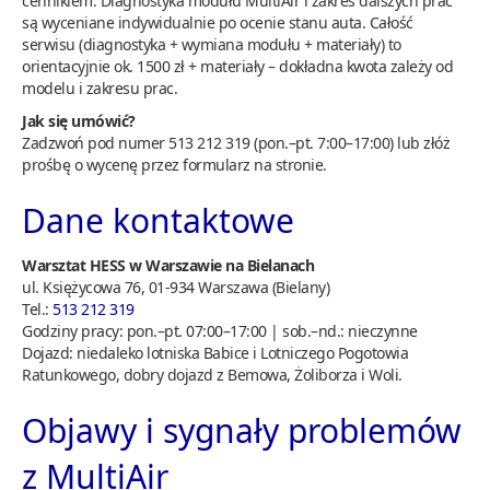
cennikiem. Diagnostyka modułu MultiAir i zakres dalszych prac
są wyceniane indywidualnie po ocenie stanu auta. Całość
serwisu (diagnostyka + wymiana modułu + materiały) to
orientacyjnie ok. 1500 zł + materiały – dokładna kwota zależy od
modelu i zakresu prac.
Jak się umówić?
Zadzwoń pod numer 513 212 319 (pon.–pt. 7:00–17:00) lub złóż
prośbę o wycenę przez formularz na stronie.
Dane kontaktowe
Warsztat HESS w Warszawie na Bielanach
ul. Księżycowa 76, 01-934 Warszawa (Bielany)
Tel.:
513 212 319
Godziny pracy: pon.–pt. 07:00–17:00 | sob.–nd.: nieczynne
Dojazd: niedaleko lotniska Babice i Lotniczego Pogotowia
Ratunkowego, dobry dojazd z Bemowa, Żoliborza i Woli.
Objawy i sygnały problemów
z MultiAir