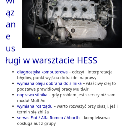
wi
ąz
an
e
us
ługi w warsztacie HESS
diagnostyka komputerowa
– odczyt i interpretacja
błędów, punkt wyjścia do każdej naprawy
wymiana oleju dobrana do silnika
– właściwy olej to
podstawa prawidłowej pracy MultiAir
naprawa silnika
– gdy problem jest szerszy niż sam
moduł MultiAir
wymiana rozrządu
– warto rozważyć przy okazji, jeśli
termin się zbliża
serwis Fiat / Alfa Romeo / Abarth
– kompleksowa
obsługa aut z grupy