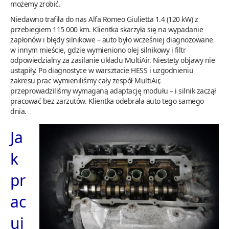
możemy zrobić.
Niedawno trafiła do nas Alfa Romeo Giulietta 1.4 (120 kW) z
przebiegiem 115 000 km. Klientka skarżyła się na wypadanie
zapłonów i błędy silnikowe – auto było wcześniej diagnozowane
w innym mieście, gdzie wymieniono olej silnikowy i filtr
odpowiedzialny za zasilanie układu MultiAir. Niestety objawy nie
ustąpiły. Po diagnostyce w warsztacie HESS i uzgodnieniu
zakresu prac wymieniliśmy cały zespół MultiAir,
przeprowadziliśmy wymaganą adaptację modułu – i silnik zaczął
pracować bez zarzutów. Klientka odebrała auto tego samego
dnia.
Ja
k
pr
ac
uj