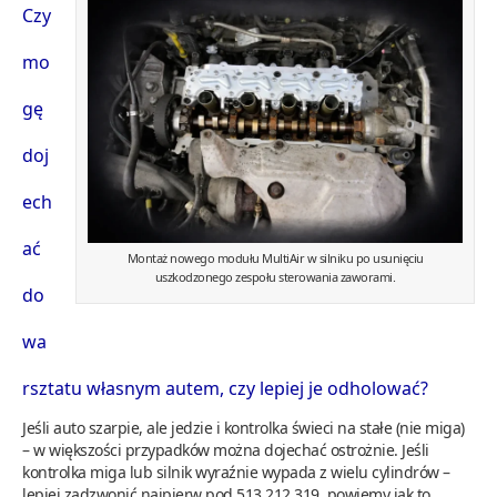
Czy
mo
gę
doj
ech
ać
Montaż nowego modułu MultiAir w silniku po usunięciu
uszkodzonego zespołu sterowania zaworami.
do
wa
rsztatu własnym autem, czy lepiej je odholować?
Jeśli auto szarpie, ale jedzie i kontrolka świeci na stałe (nie miga)
– w większości przypadków można dojechać ostrożnie. Jeśli
kontrolka miga lub silnik wyraźnie wypada z wielu cylindrów –
lepiej zadzwonić najpierw pod 513 212 319, powiemy jak to