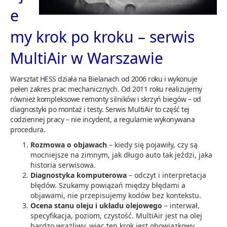
e
my krok po kroku – serwis
MultiAir w Warszawie
Warsztat HESS działa na Bielanach od 2006 roku i wykonuje
pełen zakres prac mechanicznych. Od 2011 roku realizujemy
również kompleksowe remonty silników i skrzyń biegów – od
diagnostyki po montaż i testy. Serwis MultiAir to część tej
codziennej pracy – nie incydent, a regularnie wykonywana
procedura.
Rozmowa o objawach
– kiedy się pojawiły, czy są
mocniejsze na zimnym, jak długo auto tak jeździ, jaka
historia serwisowa.
Diagnostyka komputerowa
– odczyt i interpretacja
błędów. Szukamy powiązań między błędami a
objawami, nie przepisujemy kodów bez kontekstu.
Ocena stanu oleju i układu olejowego
– interwał,
specyfikacja, poziom, czystość. MultiAir jest na olej
bardzo wrażliwy, więc ten krok jest obowiązkowy.