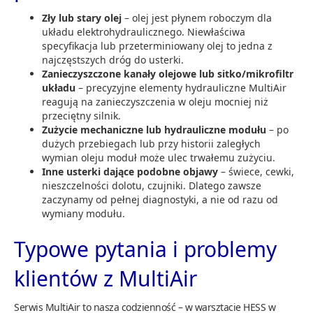
Zły lub stary olej
– olej jest płynem roboczym dla
układu elektrohydraulicznego. Niewłaściwa
specyfikacja lub przeterminiowany olej to jedna z
najczęstszych dróg do usterki.
Zanieczyszczone kanały olejowe lub sitko/mikrofiltr
układu
– precyzyjne elementy hydrauliczne MultiAir
reagują na zanieczyszczenia w oleju mocniej niż
przeciętny silnik.
Zużycie mechaniczne lub hydrauliczne modułu
– po
dużych przebiegach lub przy historii zaległych
wymian oleju moduł może ulec trwałemu zużyciu.
Inne usterki dające podobne objawy
– świece, cewki,
nieszczelności dolotu, czujniki. Dlatego zawsze
zaczynamy od pełnej diagnostyki, a nie od razu od
wymiany modułu.
Typowe pytania i problemy
klientów z MultiAir
Serwis MultiAir to nasza codzienność – w warsztacie HESS w