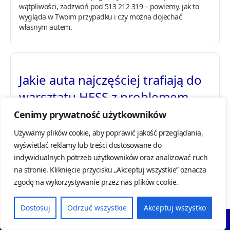
wątpliwości, zadzwoń pod 513 212 319 – powiemy, jak to
wygląda w Twoim przypadku i czy można dojechać
własnym autem.
Jakie auta najczęściej trafiają do
warsztatu HESS z problemem
MultiAir?
Cenimy prywatność użytkowników
Najczęściej to Alfa Romeo Giulietta i MiTo z silnikiem 1.4
Używamy plików cookie, aby poprawić jakość przeglądania,
MultiAir, Fiat 500 z 0.9 TwinAir, Fiat Punto i Tipo 1.4 MultiAir
wyświetlać reklamy lub treści dostosowane do
oraz Jeep Renegade 1.4 MultiAir. Jeśli podasz model, rocznik
indywidualnych potrzeb użytkowników oraz analizować ruch
lub VIN – od razu potwierdzimy, czy dotyczy to Twojego
na stronie. Kliknięcie przycisku „Akceptuj wszystkie” oznacza
silnika.
zgodę na wykorzystywanie przez nas plików cookie.
Dostosuj
Odrzuć wszystkie
Akceptuj wszystko