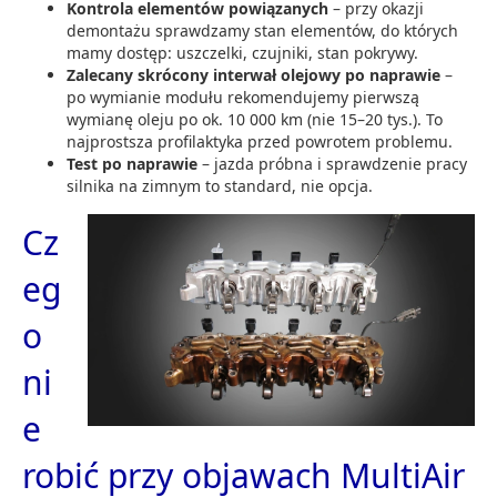
Kontrola elementów powiązanych
– przy okazji
demontażu sprawdzamy stan elementów, do których
mamy dostęp: uszczelki, czujniki, stan pokrywy.
Zalecany skrócony interwał olejowy po naprawie
–
po wymianie modułu rekomendujemy pierwszą
wymianę oleju po ok. 10 000 km (nie 15–20 tys.). To
najprostsza profilaktyka przed powrotem problemu.
Test po naprawie
– jazda próbna i sprawdzenie pracy
silnika na zimnym to standard, nie opcja.
Cz
eg
o
ni
e
robić przy objawach MultiAir