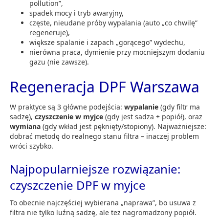
pollution”,
spadek mocy i tryb awaryjny,
częste, nieudane próby wypalania (auto „co chwilę”
regeneruje),
większe spalanie i zapach „gorącego” wydechu,
nierówna praca, dymienie przy mocniejszym dodaniu
gazu (nie zawsze).
Regeneracja DPF Warszawa
W praktyce są 3 główne podejścia:
wypalanie
(gdy filtr ma
sadzę),
czyszczenie w myjce
(gdy jest sadza + popiół), oraz
wymiana
(gdy wkład jest pęknięty/stopiony). Najważniejsze:
dobrać metodę do realnego stanu filtra – inaczej problem
wróci szybko.
Najpopularniejsze rozwiązanie:
czyszczenie DPF w myjce
To obecnie najczęściej wybierana „naprawa”, bo usuwa z
filtra nie tylko luźną sadzę, ale też nagromadzony popiół.