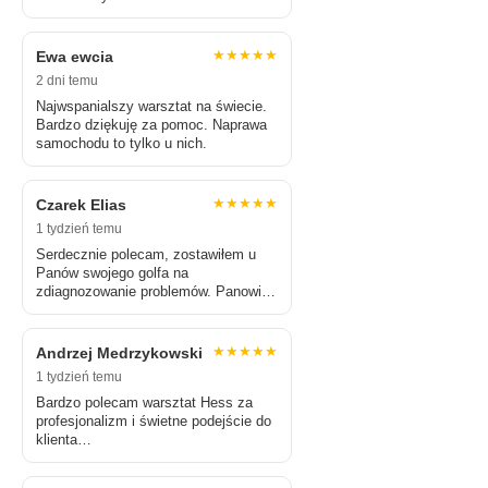
★★★★★
Ewa ewcia
2 dni temu
Najwspanialszy warsztat na świecie.
Bardzo dziękuję za pomoc. Naprawa
samochodu to tylko u nich.
★★★★★
Czarek Elias
1 tydzień temu
Serdecznie polecam, zostawiłem u
Panów swojego golfa na
zdiagnozowanie problemów. Panowie
w zamian nie wzięli nic…
★★★★★
Andrzej Medrzykowski
1 tydzień temu
Bardzo polecam warsztat Hess za
profesjonalizm i świetne podejście do
klienta…