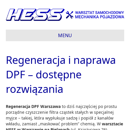
MENU
Regeneracja i naprawa
DPF – dostępne
rozwiązania
Regeneracja DPF Warszawa
to dziś najczęściej po prostu
porządne czyszczenie filtra cząstek stałych w specjalnej
myjce – takiej, która wypłukuje sadzę i popiół z kanałów
wkładu, zamiast „maskować problem” chemią. W
warsztacie
HESS w Warszawie na Bielanach
(ul. Księżycowa 76)