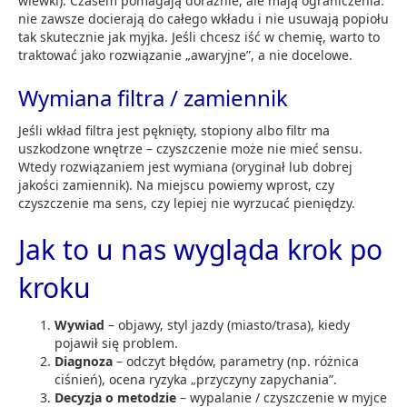
wlewki). Czasem pomagają doraźnie, ale mają ograniczenia:
nie zawsze docierają do całego wkładu i nie usuwają popiołu
tak skutecznie jak myjka. Jeśli chcesz iść w chemię, warto to
traktować jako rozwiązanie „awaryjne”, a nie docelowe.
Wymiana filtra / zamiennik
Jeśli wkład filtra jest pęknięty, stopiony albo filtr ma
uszkodzone wnętrze – czyszczenie może nie mieć sensu.
Wtedy rozwiązaniem jest wymiana (oryginał lub dobrej
jakości zamiennik). Na miejscu powiemy wprost, czy
czyszczenie ma sens, czy lepiej nie wyrzucać pieniędzy.
Jak to u nas wygląda krok po
kroku
Wywiad
– objawy, styl jazdy (miasto/trasa), kiedy
pojawił się problem.
Diagnoza
– odczyt błędów, parametry (np. różnica
ciśnień), ocena ryzyka „przyczyny zapychania”.
Decyzja o metodzie
– wypalanie / czyszczenie w myjce