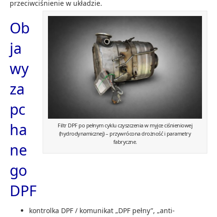
przeciwciśnienie w układzie.
Ob
ja
wy
za
pc
ha
Filtr DPF po pełnym cyklu czyszczenia w myjce ciśnieniowej
(hydrodynamicznej) – przywrócona drożność i parametry
fabryczne.
ne
go
DPF
kontrolka DPF / komunikat „DPF pełny”, „anti-