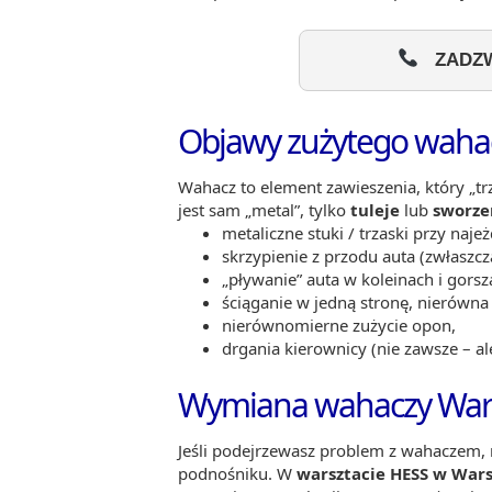
ZADZW
Objawy zużytego waha
Wahacz to element zawieszenia, który „t
jest sam „metal”, tylko
tuleje
lub
sworze
metaliczne stuki / trzaski przy naje
skrzypienie z przodu auta (zwłasz
„pływanie” auta w koleinach i gorsz
ściąganie w jedną stronę, nierówna
nierównomierne zużycie opon,
drgania kierownicy (nie zawsze – al
Wymiana wahaczy Wa
Jeśli podejrzewasz problem z wahaczem, n
podnośniku. W
warsztacie HESS w War