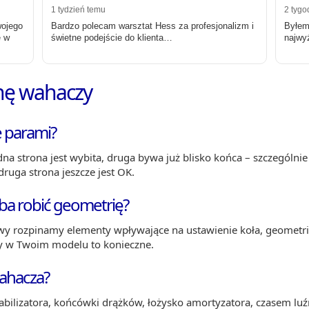
1 tydzień temu
2 tygo
wojego
Bardzo polecam warsztat Hess za profesjonalizm i
Byłem
e w
świetne podejście do klienta…
najwy
nę wahaczy
 parami?
 jedna strona jest wybita, druga bywa już blisko końca – szczegó
druga strona jeszcze jest OK.
ba robić geometrię?
rawy rozpinamy elementy wpływające na ustawienie koła, geometr
y w Twoim modelu to konieczne.
ahacza?
je stabilizatora, końcówki drążków, łożysko amortyzatora, czasem l