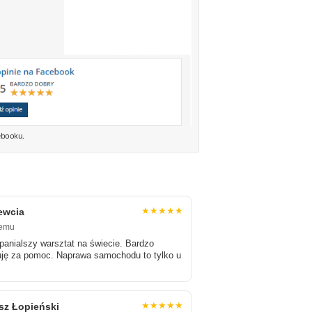
ebooku.
★★★★★
ewcia
temu
panialszy warsztat na świecie. Bardzo
uję za pomoc. Naprawa samochodu to tylko u
★★★★★
sz Łopieński