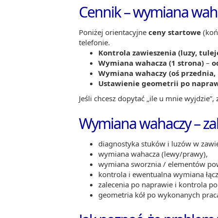
Cennik – wymiana waha
Poniżej orientacyjne
ceny startowe
(koń
telefonie.
Kontrola zawieszenia (luzy, tulej
Wymiana wahacza (1 strona)
–
o
Wymiana wahaczy (oś przednia, 
Ustawienie geometrii po napra
Jeśli chcesz dopytać „ile u mnie wyjdzie”
Wymiana wahaczy – zak
diagnostyka stuków i luzów w zawi
wymiana wahacza (lewy/prawy),
wymiana sworznia / elementów powi
kontrola i ewentualna wymiana łączni
zalecenia po naprawie i kontrola po 
geometria kół po wykonanych prac