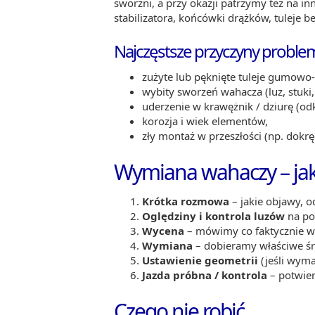
sworzni, a przy okazji patrzymy też na in
stabilizatora, końcówki drążków, tuleje bel
Najczęstsze przyczyny proble
zużyte lub pęknięte tuleje gumowo
wybity sworzeń wahacza (luz, stuki
uderzenie w krawężnik / dziurę (od
korozja i wiek elementów,
zły montaż w przeszłości (np. dokrę
Wymiana wahaczy – jak 
Krótka rozmowa
– jakie objawy, o
Oględziny i kontrola luzów
na pod
Wycena
– mówimy co faktycznie wy
Wymiana
– dobieramy właściwe ś
Ustawienie geometrii
(jeśli wyma
Jazda próbna / kontrola
– potwier
Czego nie robić