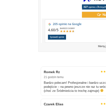
Mamy j
★
Romek Rz
21 godzin temu
Bardzo polecam! Profesjonalne i bardzo ucz
podejście – na pewno jeszcze nie raz tu wró
(choć ze Śródmieścia to trochę zajmuje)
★
Czarek Elias