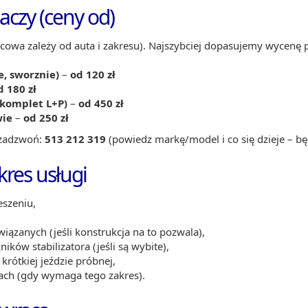
czy (ceny od)
cowa zależy od auta i zakresu). Najszybciej dopasujemy wycenę p
e, sworznie)
–
od 120 zł
d 180 zł
komplet L+P)
–
od 450 zł
wie
–
od 250 zł
, zadzwoń:
513 212 319
(powiedz markę/model i co się dzieje – będ
res usługi
eszeniu,
ązanych (jeśli konstrukcja na to pozwala),
ków stabilizatora (jeśli są wybite),
krótkiej jeździe próbnej,
ach (gdy wymaga tego zakres).