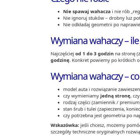
Nie spawaj wahacza
i nie rób „re
Nie ignoruj stuków – drobny luz po
Nie odkładaj geometrii po naprawie
Wymiana wahaczy – ile 
Najczęściej
od 1 do 3 godzin
na stronę (z
godzinę
. Konkret powiemy po krótkich o
Wymiana wahaczy – co
model auta i rozwiązanie zawieszen
czy wymieniamy
jedną stronę
, cz
rodzaj części (zamiennik / premium
stan śrub i tulei (zapieczenia, kon
czy potrzebna jest geometria po na
Wskazówka:
jeśli chcesz, możemy pomóc 
szczegóły techniczne oryginalnych rozwi