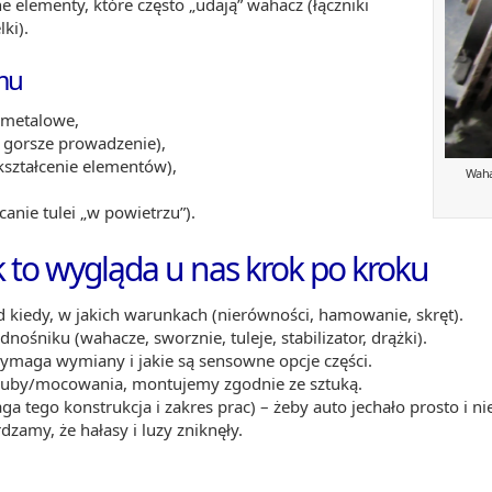
ne elementy, które często „udają” wahacz (łączniki
ki).
mu
-metalowe,
, gorsze prowadzenie),
kształcenie elementów),
Waha
canie tulei „w powietrzu”).
to wygląda u nas krok po kroku
d kiedy, w jakich warunkach (nierówności, hamowanie, skręt).
nośniku (wahacze, sworznie, tuleje, stabilizator, drążki).
maga wymiany i jakie są sensowne opcje części.
ruby/mocowania, montujemy zgodnie ze sztuką.
ga tego konstrukcja i zakres prac) – żeby auto jechało prosto i ni
dzamy, że hałasy i luzy zniknęły.