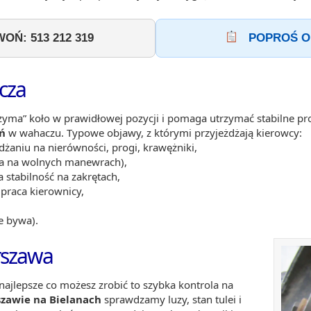
OŃ: 513 212 319
POPROŚ O
cza
rzyma” koło w prawidłowej pozycji i pomaga utrzymać stabilne p
ń
w wahaczu. Typowe objawy, z którymi przyjeżdżają kierowcy:
żdżaniu na nierówności, progi, krawężniki,
cza na wolnych manewrach),
a stabilność na zakrętach,
 praca kierownicy,
e bywa).
rszawa
ajlepsze co możesz zrobić to szybka kontrola na
szawie na Bielanach
sprawdzamy luzy, stan tulei i