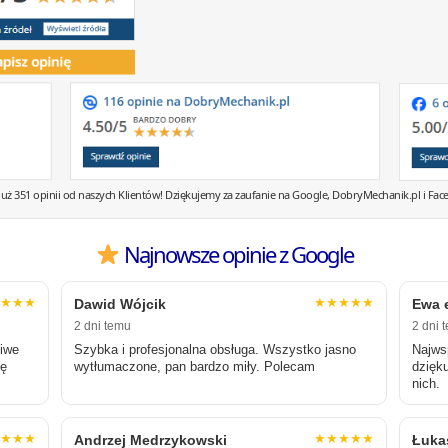
uż 351 opinii od naszych Klientów! Dziękujemy za zaufanie na Google, DobryMechanik.pl i Fac
Najnowsze opinie z Google
★★★★
★★★★★
Dawid Wójcik
Ewa 
2 dni temu
2 dni 
ciwe
Szybka i profesjonalna obsługa. Wszystko jasno
Najws
cę
wytłumaczone, pan bardzo miły. Polecam
dzięk
nich.
★★★★
★★★★★
Andrzej Medrzykowski
Łuka