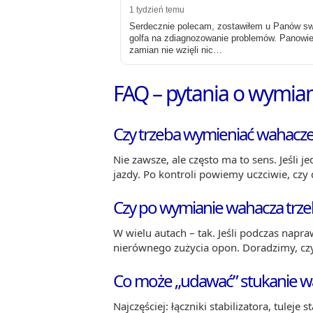
1 tydzień temu
Serdecznie polecam, zostawiłem u Panów s
golfa na zdiagnozowanie problemów. Panowi
zamian nie wzięli nic…
FAQ – pytania o wymia
Czy trzeba wymieniać wahacze
Nie zawsze, ale często ma to sens. Jeśli
jazdy. Po kontroli powiemy uczciwie, czy 
Czy po wymianie wahacza trze
W wielu autach – tak. Jeśli podczas nap
nierównego zużycia opon. Doradzimy, cz
Co może „udawać” stukanie w
Najczęściej: łączniki stabilizatora, tule