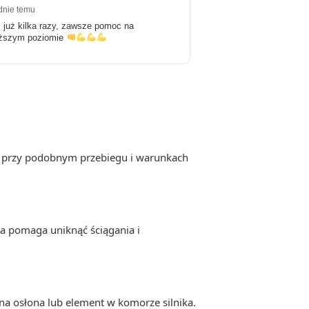
dnie temu
 już kilka razy, zawsze pomoc na
ższym poziomie
lnie przy podobnym przebiegu i warunkach
ia pomaga uniknąć ściągania i
uźna osłona lub element w komorze silnika.