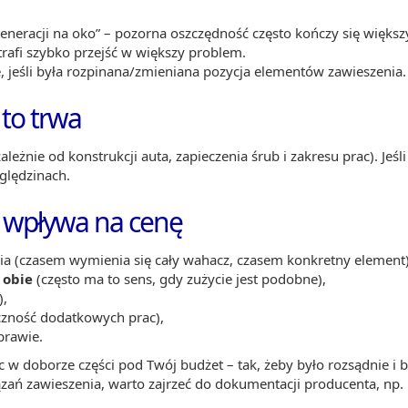
generacji na oko” – pozorna oszczędność często kończy się więks
trafi szybko przejść w większy problem.
, jeśli była rozpinana/zmieniana pozycja elementów zawieszenia.
to trwa
ależnie od konstrukcji auta, zapieczenia śrub i zakresu prac). Jeś
ględzinach.
 wpływa na cenę
ia (czasem wymienia się cały wahacz, czasem konkretny element)
y
obie
(często ma to sens, gdy zużycie jest podobne),
),
ieczność dodatkowych prac),
prawie.
w doborze części pod Twój budżet – tak, żeby było rozsądnie i be
ązań zawieszenia, warto zajrzeć do dokumentacji producenta, np.