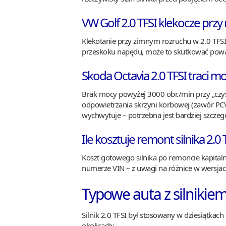
VW Golf 2.0 TFSI klekocze przy
Klekotanie przy zimnym rozruchu w 2.0 TFSI
przeskoku napędu, może to skutkować powa
Skoda Octavia 2.0 TFSI traci m
Brak mocy powyżej 3000 obr./min przy „cz
odpowietrzania skrzyni korbowej (zawór PC
wychwytuje – potrzebna jest bardziej szczeg
Ile kosztuje remont silnika 2.0
Koszt gotowego silnika po remoncie kapitaln
numerze VIN – z uwagi na różnice w wersjac
Typowe auta z silnikiem
Silnik 2.0 TFSI był stosowany w dziesiątkach
okolicach: