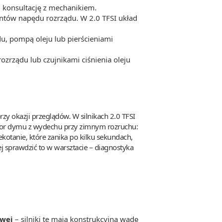
 i konsultację z mechanikiem.
ntów napędu rozrządu. W 2.0 TFSI układ
, pompą oleju lub pierścieniami
zrządu lub czujnikami ciśnienia oleju
rzy okazji przeglądów. W silnikach 2.0 TFSI
kolor dymu z wydechu przy zimnym rozruchu:
kotanie, które zanika po kilku sekundach,
j sprawdzić to w warsztacie – diagnostyka
owej
– silniki te mają konstrukcyjną wadę