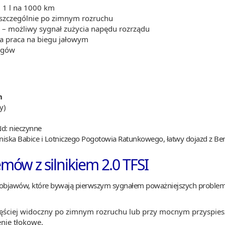
j 1 l na 1000 km
, szczególnie po zimnym rozruchu
m – możliwy sygnał zużycia napędu rozrządu
lna praca na biegu jałowym
ągów
h
y)
d: nieczynne
tniska Babice i Lotniczego Pogotowia Ratunkowego, łatwy dojazd z Be
mów z silnikiem 2.0 TFSI
ch objawów, które bywają pierwszym sygnałem poważniejszych problem
ęściej widoczny po zimnym rozruchu lub przy mocnym przyspies
enie tłokowe.