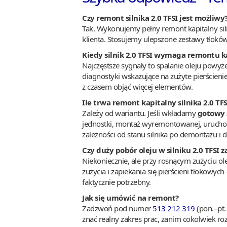
Czy remont silnika 2.0 TFSI jest możliwy
Tak. Wykonujemy pełny remont kapitalny siln
klienta. Stosujemy ulepszone zestawy tłoków 
Kiedy silnik 2.0 TFSI wymaga remontu k
Najczęstsze sygnały to spalanie oleju powyż
diagnostyki wskazujące na zużyte pierścienie 
z czasem objąć więcej elementów.
Ile trwa remont kapitalny silnika 2.0 TFS
Zależy od wariantu. Jeśli wkładamy
gotowy 
jednostki, montaż wyremontowanej, uruchomi
zależności od stanu silnika po demontażu i d
Czy duży pobór oleju w silniku 2.0 TFSI
Niekoniecznie, ale przy rosnącym zużyciu ol
zużycia i zapiekania się pierścieni tłokowych
faktycznie potrzebny.
Jak się umówić na remont?
Zadzwoń pod numer
513 212 319
(pon.–pt.
znać realny zakres prac, zanim cokolwiek ro