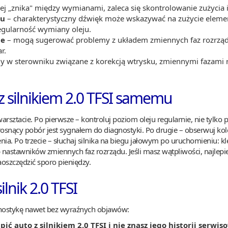
olej „znika" między wymianami, zaleca się skontrolowanie zużycia
hu
– charakterystyczny dźwięk może wskazywać na zużycie eleme
regularność wymiany oleju.
je
– mogą sugerować problemy z układem zmiennych faz rozrządu
r.
y w sterowniku związane z korekcją wtrysku, zmiennymi fazami ro
z silnikiem 2.0 TFSI samemu
rsztacie. Po pierwsze – kontroluj poziom oleju regularnie, nie tylko p
le rosnący pobór jest sygnałem do diagnostyki. Po drugie – obserwuj 
a. Po trzecie – słuchaj silnika na biegu jałowym po uruchomieniu: kle
astawników zmiennych faz rozrządu. Jeśli masz wątpliwości, najlepie
oszczędzić sporo pieniędzy.
lnik 2.0 TFSI
agnostykę nawet bez wyraźnych objawów:
ić auto z silnikiem 2.0 TFSI i nie znasz jego historii serwis