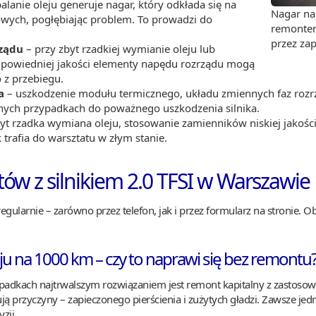
alanie oleju generuje nagar, który odkłada się na
Nagar na 
owych, pogłębiając problem. To prowadzi do
remontem
przez zap
ządu
– przy zbyt rzadkiej wymianie oleju lub
powiedniej jakości elementy napędu rozrządu mogą
o z przebiegu.
a
– uszkodzenie modułu termicznego, układu zmiennych faz roz
nych przypadkach do poważnego uszkodzenia silnika.
yt rzadka wymiana oleju, stosowanie zamienników niskiej jakoś
k trafia do warsztatu w złym stanie.
ów z silnikiem 2.0 TFSI w Warszawie
regularnie – zarówno przez telefon, jak i przez formularz na stronie.
oleju na 1000 km – czy to naprawi się bez remontu
ypadkach najtrwalszym rozwiązaniem jest remont kapitalny z zastosow
ją przyczyny – zapieczonego pierścienia i zużytych gładzi. Zawsze je
zji.