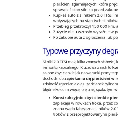
pierścieni zgarniających, która prę
sprawdzić stan silnika przed zakup
Kupiłeś auto z silnikiem 2.0 TFSI i
wpływających na stan tych silników
Przebieg przekroczył 150 000 km, 
Zużycie oleju wzrosło wyraźnie w p
Po zakupie auta z ogłoszenia lub po
Typowe przyczyny degrad
Silniki 2.0 TFSI mają kilka znanych słabośc
remontu kapitalnego. Kluczowa z nich to
ko
są one zbyt cienkie jak na warunki pracy tego
dochodzi do
zapiekania się pierścieni w 
zdolność zgarniania oleju ze ścianek cylindra 
błędne koło: im więcej oleju się spala, tym w
Konstrukcyjnie zbyt cienkie pier
zapiekają w rowkach tłoka, przez co 
znana wada fabryczna silników 2.0 
tłoków z przeprojektowanymi pierś