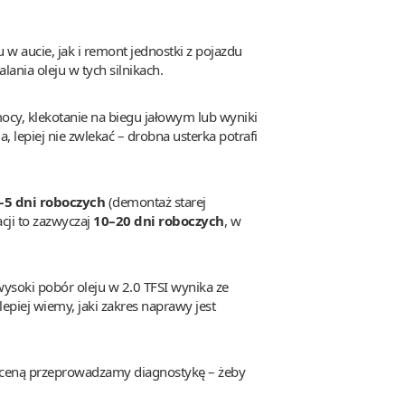
w aucie, jak i remont jednostki z pojazdu
ania oleju w tych silnikach.
mocy, klekotanie na biegu jałowym lub wyniki
, lepiej nie zwlekać – drobna usterka potrafi
–5 dni roboczych
(demontaż starej
acji to zazwyczaj
10–20 dni roboczych
, w
wysoki pobór oleju w 2.0 TFSI wynika ze
lepiej wiemy, jaki zakres naprawy jest
wyceną przeprowadzamy diagnostykę – żeby