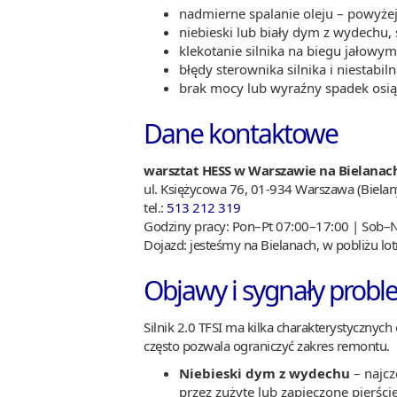
nadmierne spalanie oleju – powyże
niebieski lub biały dym z wydechu
klekotanie silnika na biegu jałowy
błędy sterownika silnika i niestabi
brak mocy lub wyraźny spadek osi
Dane kontaktowe
warsztat HESS w Warszawie na Bielanac
ul. Księżycowa 76, 01-934 Warszawa (Bielan
tel.:
513 212 319
Godziny pracy: Pon–Pt 07:00–17:00 | Sob–N
Dojazd: jesteśmy na Bielanach, w pobliżu lo
Objawy i sygnały proble
Silnik 2.0 TFSI ma kilka charakterystyczny
często pozwala ograniczyć zakres remontu.
Niebieski dym z wydechu
– najcz
przez zużyte lub zapieczone pierści