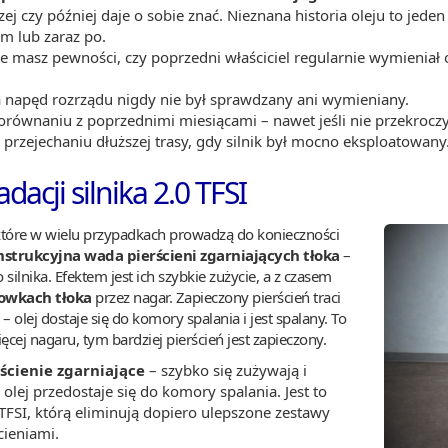
dzej czy później daje o sobie znać. Nieznana historia oleju to je
em lub zaraz po.
 nie masz pewności, czy poprzedni właściciel regularnie wymieniał
.
a napęd rozrządu nigdy nie był sprawdzany ani wymieniany.
orównaniu z poprzednimi miesiącami – nawet jeśli nie przekroczy
 przejechaniu dłuższej trasy, gdy silnik był mocno eksploatowany
acji silnika 2.0 TFSI
i, które w wielu przypadkach prowadzą do konieczności
nstrukcyjna wada pierścieni zgarniających tłoka
–
 silnika. Efektem jest ich szybkie zużycie, a z czasem
rowkach tłoka
przez nagar. Zapieczony pierścień traci
– olej dostaje się do komory spalania i jest spalany. To
ięcej nagaru, tym bardziej pierścień jest zapieczony.
ścienie zgarniające
– szybko się zużywają i
olej przedostaje się do komory spalania. Jest to
TFSI, którą eliminują dopiero ulepszone zestawy
cieniami.