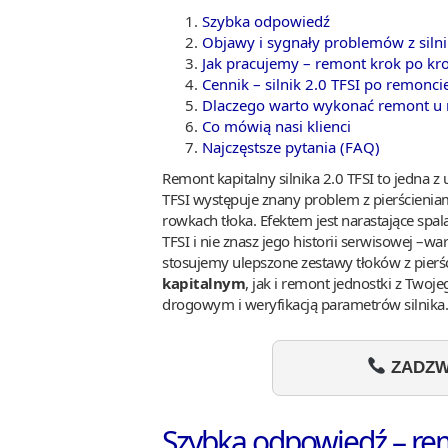
Szybka odpowiedź
Objawy i sygnały problemów z silni
Jak pracujemy – remont krok po kr
Cennik – silnik 2.0 TFSI po remonci
Dlaczego warto wykonać remont u 
Co mówią nasi klienci
Najczęstsze pytania (FAQ)
Remont kapitalny silnika 2.0 TFSI to jedna 
TFSI występuje znany problem z pierścienia
rowkach tłoka. Efektem jest narastające spala
TFSI i nie znasz jego historii serwisowej –w
stosujemy ulepszone zestawy tłoków z pierś
kapitalnym
, jak i remont jednostki z Two
drogowym i weryfikacją parametrów silnika.
ZADZWO
Szybka odpowiedź – remo