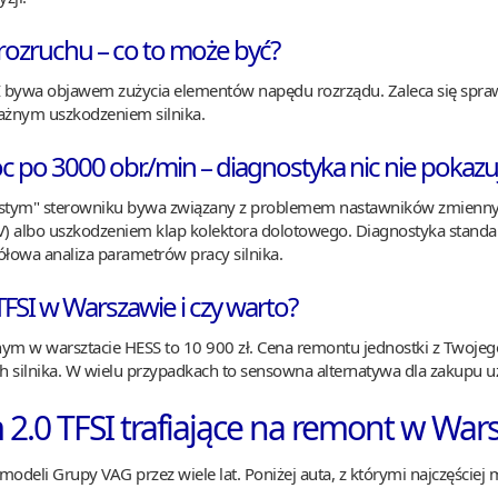
 rozruchu – co to może być?
 bywa objawem zużycia elementów napędu rozrządu. Zaleca się sprawdze
żnym uszkodzeniem silnika.
oc po 3000 obr./min – diagnostyka nic nie pokazu
ystym" sterowniku bywa związany z problemem nastawników zmiennych
V) albo uszkodzeniem klap kolektora dolotowego. Diagnostyka stand
ółowa analiza parametrów pracy silnika.
 TFSI w Warszawie i czy warto?
ym w warsztacie HESS to 10 900 zł. Cena remontu jednostki z Twojego 
h silnika. W wielu przypadkach to sensowna alternatywa dla zakupu 
 2.0 TFSI trafiające na remont w War
 modeli Grupy VAG przez wiele lat. Poniżej auta, z którymi najczęściej