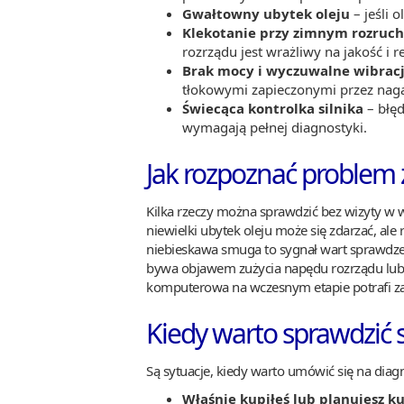
Gwałtowny ubytek oleju
– jeśli 
Klekotanie przy zimnym rozruc
rozrządu jest wrażliwy na jakość i 
Brak mocy i wyczuwalne wibrac
tłokowymi zapieczonymi przez naga
Świecąca kontrolka silnika
– błęd
wymagają pełnej diagnostyki.
Jak rozpoznać problem 
Kilka rzeczy można sprawdzić bez wizyty w wa
niewielki ubytek oleju może się zdarzać, a
niebieskawa smuga to sygnał wart sprawdzeni
bywa objawem zużycia napędu rozrządu lub n
komputerowa na wczesnym etapie potrafi za
Kiedy warto sprawdzić si
Są sytuacje, kiedy warto umówić się na di
Właśnie kupiłeś lub planujesz kup