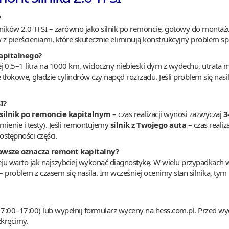
?
ików 2.0 TFSI – zarówno jako silnik po remoncie, gotowy do montażu 
z pierścieniami, które skutecznie eliminują konstrukcyjny problem spal
apitalnego?
ej 0,5–1 litra na 1000 km, widoczny niebieski dym z wydechu, utrata 
tłokowe, gładzie cylindrów czy napęd rozrządu. Jeśli problem się nasila
I?
silnik po remoncie kapitalnym
– czas realizacji wynosi zazwyczaj
3
enie i testy). Jeśli remontujemy
silnik z Twojego auta
– czas realiz
ostępności części.
 zawsze oznacza remont kapitalny?
eju warto jak najszybciej wykonać diagnostykę. W wielu przypadkach 
 – problem z czasem się nasila. Im wcześniej ocenimy stan silnika, tym 
 7:00–17:00) lub wypełnij formularz wyceny na hess.com.pl. Przed 
zkręcimy.