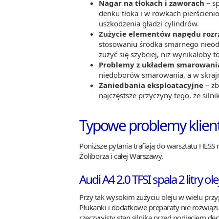
Nagar na tłokach i zaworach
– sp
denku tłoka i w rowkach pierścieni
uszkodzenia gładzi cylindrów.
Zużycie elementów napędu rozr
stosowaniu środka smarnego nieod
zużyć się szybciej, niż wynikałoby t
Problemy z układem smarowani
niedoborów smarowania, a w skraj
Zaniedbania eksploatacyjne
– zb
najczęstsze przyczyny tego, że silni
Typowe problemy klient
Poniższe pytania trafiają do warsztatu HESS 
Żoliborza i całej Warszawy.
Audi A4 2.0 TFSI spala 2 litry 
Przy tak wysokim zużyciu oleju w wielu prz
Płukanki i dodatkowe preparaty nie rozwiązu
rzeczywisty stan silnika przed podjęciem decy