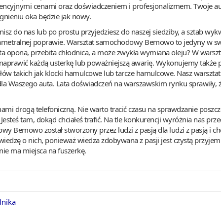
encyjnymi cenami oraz doświadczeniem i profesjonalizmem. Twoje au
gnieniu oka będzie jak nowy.
nisz do nas lub po prostu przyjedziesz do naszej siedziby, a sztab wy
diametralnej poprawie. Warsztat samochodowy Bemowo to jedyny w s
ęta opona, przebita chłodnica, a może zwykła wymiana oleju? W wa
 naprawić każdą usterkę lub poważniejszą awarię. Wykonujemy także 
ów takich jak klocki hamulcowe lub tarcze hamulcowe. Nasz warszt
 dla Waszego auta. Lata doświadczeń na warszawskim rynku sprawiły, 
 nami drogą telefoniczną. Nie warto tracić czasu na sprawdzanie poszcze
ć. Jesteś tam, dokąd chciałeś trafić. Na tle konkurencji wyróżnia nas p
y Bemowo został stworzony przez ludzi z pasją dla ludzi z pasją i c
wiedzę o nich, ponieważ wiedza zdobywana z pasji jest czystą przyjemn
nie ma miejsca na fuszerkę.
lnika