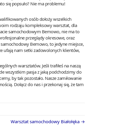
to się popsuło? Nie ma problemu!
kwalifikowanych osób dołoży wszelkich
woim rodzaju kompleksowy warsztat, dla
rsztacie samochodowym Bemowo, nie ma to
profesjonalne przeglądy okresowe, oraz
at samochodowy Bemowo, to jedyne miejsce,
że ufają nam setki zadowolonych klientów,
gólnych warsztatów. Jeśli trafiłeś na naszą
rzede wszystkim pasja z jaką podchodzimy do
hcemy, by tak pozostało. Nasze zamiłowanie
ością. Dołącz do nas i przekonaj się, że tam
Warsztat samochodowy Białołęka →