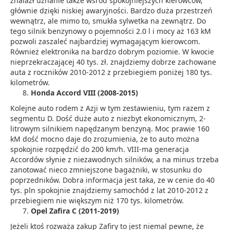
znalazł uznanie także wśród spokojniejszych kierowców,
głównie dzięki niskiej awaryjności. Bardzo duża przestrzeń
wewnątrz, ale mimo to, smukła sylwetka na zewnątrz. Do
tego silnik benzynowy o pojemności 2.0 l i mocy aż 163 kM
pozwoli zaszaleć najbardziej wymagającym kierowcom.
Również elektronika na bardzo dobrym poziomie. W kwocie
nieprzekraczającej 40 tys. zł. znajdziemy dobrze zachowane
auta z roczników 2010-2012 z przebiegiem poniżej 180 tys.
kilometrów.
Honda Accord VIII (2008-2015)
Kolejne auto rodem z Azji w tym zestawieniu, tym razem z
segmentu D. Dość duże auto z niezbyt ekonomicznym, 2-
litrowym silnikiem napędzanym benzyną. Moc prawie 160
kM dość mocno daje do zrozumienia, że to auto można
spokojnie rozpędzić do 200 km/h. VIII-ma generacja
Accordów słynie z niezawodnych silników, a na minus trzeba
zanotować nieco zmniejszone bagażniki, w stosunku do
poprzedników. Dobra informacja jest taka, ze w cenie do 40
tys. pln spokojnie znajdziemy samochód z lat 2010-2012 z
przebiegiem nie większym niż 170 tys. kilometrów.
Opel Zafira C (2011-2019)
Jeżeli ktoś rozważa zakup Zafiry to jest niemal pewne, że