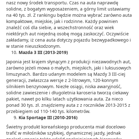
nasz nowy środek transportu. Czas na auta naprawdę
solidne, z bogatym wyposażeniem, a górny limit ustawiamy
na 40 tys. zł. Z rankingu będzie można wybrać zarówno auta
kompaktowe, miejskie, jak i rodzinne. Każdy powinien
znaleźć coś dla siebie, a wszechstronność oraz wiek
niektórych aut niejedną osobę mogą zaskoczyć. Oczywiście
zakładamy, iż cena auta dotyczy pojazdu bezwypadkowego i
w stanie nieuszkodzonym.
Mazda 3 III (2013-2019)
Japonia jest krajem słynącym z produkcji niezawodnych aut,
zarówno jeżeli mowa o małych, miejskich, jaki i luksusowych
limuzynach. Bardzo udanym modelem są Mazdy 3 III-ciej
generacji, zwłaszcza wersje z 2-litrowym, 120-konnym
silnikiem benzynowym. Niezłe osiągi, niska awaryjność,
solidne zawieszenie i długoletnia karoseria tworzą ciekawy
pakiet, nawet po kilku latach użytkowania auta. Za nieco
ponad 30 tys. zł. znajdziemy auta z z roczników 2013-2015 z
przebiegiem od 110-140 tys. kilometrów.
Kia Sportage III (2010-2016)
Świetny produkt koreańskiego producenta miał docelowo
trafić w miłośników szybkiej, dynamicznej jazdy, jednak