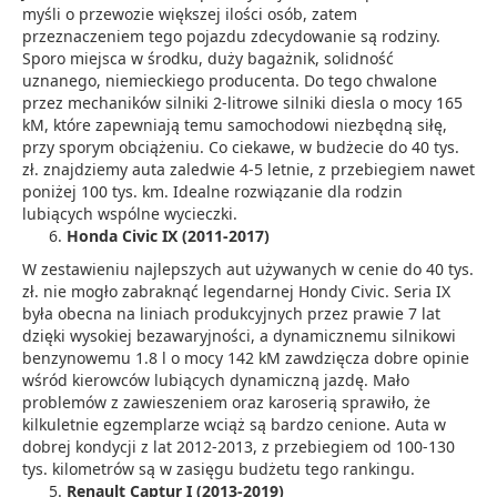
myśli o przewozie większej ilości osób, zatem
przeznaczeniem tego pojazdu zdecydowanie są rodziny.
Sporo miejsca w środku, duży bagażnik, solidność
uznanego, niemieckiego producenta. Do tego chwalone
przez mechaników silniki 2-litrowe silniki diesla o mocy 165
kM, które zapewniają temu samochodowi niezbędną siłę,
przy sporym obciążeniu. Co ciekawe, w budżecie do 40 tys.
zł. znajdziemy auta zaledwie 4-5 letnie, z przebiegiem nawet
poniżej 100 tys. km. Idealne rozwiązanie dla rodzin
lubiących wspólne wycieczki.
Honda Civic IX (2011-2017)
W zestawieniu najlepszych aut używanych w cenie do 40 tys.
zł. nie mogło zabraknąć legendarnej Hondy Civic. Seria IX
była obecna na liniach produkcyjnych przez prawie 7 lat
dzięki wysokiej bezawaryjności, a dynamicznemu silnikowi
benzynowemu 1.8 l o mocy 142 kM zawdzięcza dobre opinie
wśród kierowców lubiących dynamiczną jazdę. Mało
problemów z zawieszeniem oraz karoserią sprawiło, że
kilkuletnie egzemplarze wciąż są bardzo cenione. Auta w
dobrej kondycji z lat 2012-2013, z przebiegiem od 100-130
tys. kilometrów są w zasięgu budżetu tego rankingu.
Renault Captur I (2013-2019)