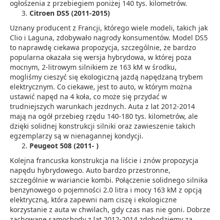
ogłośzenia z przebiegiem poniżej 140 tys. kilometrów.
Citroen DS5 (2011-2015)
Uznany producent z Francji, którego wiele modeli, takich jak
Clio i Laguna, zdobywało nagrody konsumentów. Model DS5
to naprawdę ciekawa propozycja, szczególnie, że bardzo
popularna okazała się wersja hybrydowa, w której poza
mocnym, 2-litrowym silnikiem ze 163 kM w środku,
mogliśmy cieszyć się ekologiczną jazdą napędzaną trybem
elektrycznym. Co ciekawe, jest to auto, w którym można
ustawić napęd na 4 koła, co może się przydać w
trudniejszych warunkach jezdnych. Auta z lat 2012-2014
mają na ogół przebieg rzędu 140-180 tys. kilometrów, ale
dzięki solidnej konstrukcji silniki oraz zawieszenie takich
egzemplarzy są w nienagannej kondycji.
Peugeot 508 (2011- )
Kolejna francuska konstrukcja na liście i znów propozycja
napędu hybrydowego. Auto bardzo przestronne,
szczególnie w wariancie kombi. Połączenie solidnego silnika
benzynowego o pojemności 2.0 litra i mocy 163 kM z opcją
elektryczną, która zapewni nam ciszę i ekologiczne
korzystanie z auta w chwilach, gdy czas nas nie goni. Dobrze
zachowane samochody z lat 2012-2014 zdobędziemy za