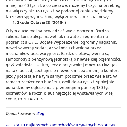
mniej niż 40 tys. zł, a co ciekawe, możemy liczyć na przebieg
nie większy niż 160 tys. zł. W podobnej cenie znajdziemy
także wersję wyposażoną wyłącznie w silnik spalinowy.
Skoda Octavia III (2013- )
O tym aucie można powiedzieć wiele dobrego. Bardzo
solidna konstrukcja, nawet jak na auto z segmentu na
pograniczu C / D. Bogate wyposażenie, ogromny bagażnik,
nawet w wersji sedan, aż w końcu chwalona przez
mechaników bezawaryjność. Bardzo ciekawą wersją są
samochody z benzynową jednostką o niewielkiej pojemności,
gdyż zaledwie 1.4 litra, lecz o przyzwoitej mocy 140 kM. Jak
na taki pojazd, cechuje się niewielkim spalaniem, a komfort
jazdy pozostaje na tym samym poziomie przez wiele lat. W
ramach założonego budżetu, czyli do 40 tys. zł. spokojnie
odnajdziemy ogłoszenia z przebiegiem poniżej 130 tys.
kilometrów, a roczniki aut najczęściej wystawianych w tej
cenie, to 2014-2015.
Opublikowane w
Blog
← Lista 10 najlepszych samochodów używanych do 30 tys.