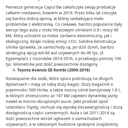
Pierwsza generacja Capur’ów zakończyła swoją produkcje
całkiem niedawno, bowiem w 2019. Przez kilka lat cieszyła
się bardzo dobrą opinią, w której zaskakująco mało
problemów z elektroniką. Co ciekawe, bardzo popularne były
wersje tego auta z nisko litrażowym silnikiem 0.9 i mocy 90
kM, który uchodził za motor zarówno ekonomiczny, jak i
ekologiczny, dzięki niskiej emisji CO2. Solidna konstrukcja
silnika sprawiła, że samochody są, po dziś dzień, bardzo
atrakcyjną opcją wśród aut używanych do 40 tys. zł.
Egzemplarz z roczników 2014-2016, o przebiegu poniżej 100
tys. kilometrów jest dość powszechnie dostępny.
Toyota Avensis III Kombi (2009-2018)
Rozwiązanie dla osób, które sporo podróżują na długich
dystansach i mają ze sobą duży bagaż. Duży bagażnik o
pojemności 509 litrów, a także mocny silnik benzynowy 1.8 l,
w których zmieszczono aż 147 kM zapewni dynamikę jazdy
nawet w mocno obciążonym aucie. Jako produkt spod
sztandaru Toyoty, cechuje się wysoką bezawaryjnością i dużą
dostępnością części zamiennych. Auta z lat 2011-2014 są
dość powszechne wśród ogłoszeń o samochodach
używanych, a w założonym budżecie spokojnie znajdziemy