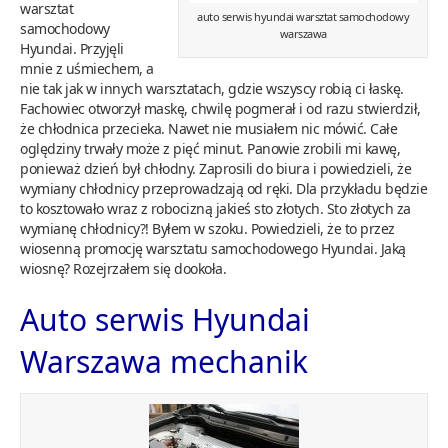
warsztat
auto serwis hyundai warsztat samochodowy
samochodowy
warszawa
Hyundai. Przyjęli
mnie z uśmiechem, a
nie tak jak w innych warsztatach, gdzie wszyscy robią ci łaskę.
Fachowiec otworzył maskę, chwilę pogmerał i od razu stwierdził,
że chłodnica przecieka. Nawet nie musiałem nic mówić. Całe
oględziny trwały może z pięć minut. Panowie zrobili mi kawę,
ponieważ dzień był chłodny. Zaprosili do biura i powiedzieli, że
wymiany chłodnicy przeprowadzają od ręki. Dla przykładu będzie
to kosztowało wraz z robocizną jakieś sto złotych. Sto złotych za
wymianę chłodnicy?! Byłem w szoku. Powiedzieli, że to przez
wiosenną promocję warsztatu samochodowego Hyundai. Jaką
wiosnę? Rozejrzałem się dookoła.
Auto serwis Hyundai
Warszawa mechanik