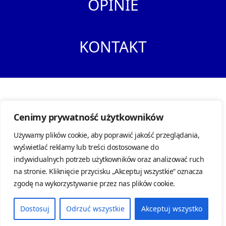
OPINIE
KONTAKT
Warsztat Serwis Samochodowy Warszawa Bielany
Cenimy prywatność użytkowników
ul. Księżycowa 76, 01-934 Warszawa |
NIP: 5270250583
Tel:
513 212 319
|
E-mail:
hess@hess.com.pl
Używamy plików cookie, aby poprawić jakość przeglądania,
wyświetlać reklamy lub treści dostosowane do
Polityka prywatności
|
Obowiązek informacyjny RODO
|
Regulamin
indywidualnych potrzeb użytkowników oraz analizować ruch
na stronie. Kliknięcie przycisku „Akceptuj wszystkie” oznacza
Informacje zawarte w niniejszej witrynie nie stanowią oferty handlowej w rozumieniu
zgodę na wykorzystywanie przez nas plików cookie.
art. 66 § 1 Kodeksu cywilnego.
Dostosuj
Odrzuć wszystkie
Akceptuj wszystko
F
T
G
I