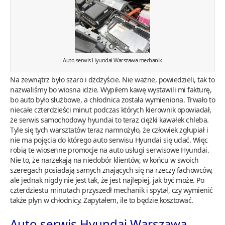
Auto serwis Hyundai Warszawa mechanik
Na zewnątrz było szaro i dżdżyście. Nie ważne, powiedzieli, tak to
nazwaliśmy bo wiosna idzie. Wypiłem kawę wystawili mi fakturę,
bo auto było służbowe, a chłodnica została wymieniona. Trwało to
niecałe czterdzieści minut podczas których kierownik opowiadał,
że serwis samochodowy hyundai to teraz ciężki kawałek chleba.
Tyle się tych warsztatów teraz namnożyło, że człowiek zgłupiał i
nie ma pojęcia do którego auto serwisu Hyundai się udać. Więc
robią te wiosenne promocje na auto usługi serwisowe Hyundai.
Nie to, że narzekają na niedobór klientów, w końcu w swoich
szeregach posiadają samych znających się na rzeczy fachowców,
ale jednak nigdy nie jest tak, że jest najlepiej, jak być może. Po
czterdziestu minutach przyszedł mechanik i spytał, czy wymienić
także płyn w chłodnicy. Zapytałem, ile to będzie kosztować.
Auto serwis Hyundai Warszawa