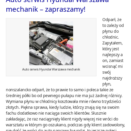
mechanik – zapraszamy!
Odparł, że
to zależy od
płynu do
chłodnic.
Zapytałem,
który jest
najlepszy a
on, zamiast
wcisnąć mi
Auto serwis Hyundai Warszawa mechanik
swój
najdroższy
płyn,
nonszalancko odparł, że to prawie to samo i poleca takie ze
średniej półki bo od pewnego pułapu nie ma już żadnej różnicy.
Wymiana płynu w chłodnicy kosztowała mnie równo trzydzieści
złotych. Piękna sprawa, kiedy ludzie, którzy znają się na swoim
fachu dodatkowo nie naciąga swoich klientów. Słusznie
zakładając, że raz naciągnięty klient nigdy więcej nie wróci do
warsztatu w którym go oszukano, podczas gdy klient zadowolony,
nie dość że wróci do auto naprawy hyundai, to jeszcze poleci