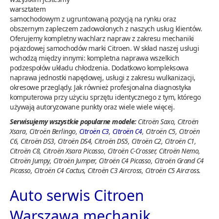
warsztatem
samochodowym z ugruntowaną pozycją na rynku oraz
obszernym zapleczem zadowolonych z naszych usług klientów.
Oferujemy kompletny wachlarz napraw z zakresu mechaniki
pojazdowej samochodów marki Citroen. W skład naszej usługi
wchodzą między innymi: kompletna naprawa wszelkich
podzespołów układu chłodzenia. Dodatkowo kompleksowa
naprawa jednostki napędowej, usługi z zakresu wulkanizacji,
okresowe przeglądy. Jak również profesjonalna diagnostyka
komputerowa przy użyciu sprzętu identycznego z tym, którego
używają autoryzowane punkty oraz wiele wiele więcej.
Serwisujemy wszystkie popularne modele:
Citroën Saxo, Citroën
Xsara, Citroën Berlingo,
Citroën C3
,
Citroën C4
, Citroën C5, Citroën
C6, Citroën DS3, Citroën DS4, Citroën DS5, Citroën C2, Citroën C1,
Citroën C8, Citroën Xsara Picasso, Citroën C-Crosser, Citroën Nemo,
Citroën Jumpy, Citroën Jumper, Citroën C4 Picasso, Citroën Grand C4
Picasso, Citroën C4 Cactus, Citroën C3 Aircross, Citroën C5 Aircross.
Auto serwis Citroen
Warszawa mechanik