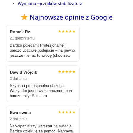
Wymiana łączników stabilizatora
Najnowsze opinie z Google
★★★★★
Romek Rz
21 godzin temu
Bardzo polecam! Profesjonalne i
bardzo uczciwe podejście – na pewno
jeszcze nie raz tu wrócę (choć ze
Śródmieścia to trochę zajmuje)
★★★★★
Dawid Wójcik
2 dni temu
Szybka i profesjonalna obsługa.
Wszystko jasno wytłumaczone, pan
bardzo miły. Polecam
★★★★★
Ewa ewcia
2 dni temu
Najwspanialszy warsztat na świecie.
Bardzo dziękuję za pomoc. Naprawa