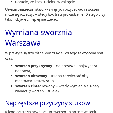
uczucie, że koło „ucieka” w zakręcie.
Uwaga bezpieczeństwo:
w skrajnych przypadkach sworzeń
może się rozłączyć – wtedy koło traci prowadzenie. Dlatego przy
takich objawach lepiej nie czekać.
Wymiana sworznia
Warszawa
W praktyce są trzy różne konstrukcje i od tego zależy cena oraz
czas:
sworzeń przykręcany
– najprostsza i najszybsza
naprawa,
sworzeń nitowany
– trzeba rozwiercać nity i
montować zestaw śrub,
sworzeń zintegrowany
– wtedy wymienia się cały
wahacz (sworzeń + tuleje).
Najczęstsze przyczyny stuków
Klienci często są pewni, że „to sworzeń”, a po sprawdzeniu