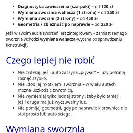
Diagnostyka zawieszenia (szarpaki)
– od
120 zł
Wymiana sworznia wahacza (1 strona)
– od
250 zł
Wymiana sworzni (2 strony)
– od
450 zł
Geometria / zbieżność po naprawie
– od
220 zł
Jeśli w Twoim aucie sworzeń jest zintegrowany – zamiast samego
sworznia wchodzi
wymiana wahacza
(wycena po sprawdzeniu
konstrukcji).
Czego lepiej nie robić
Nie zwlekaj, jeśli auto zaczyna „pływać” – luzy potrafią
rosnąć szybko.
Nie „dobijaj młotkiem” sworznia – w wielu autach
można uszkodzić zwrotnicę.
Nie wymieniaj tylko jednej strony „żeby było taniej”,
jeśli druga ma już wyczuwalny luz.
Nie pomijaj geometrii, gdy po naprawie kierownica nie
stoi prosto lub auto ściąga.
Wymiana sworznia