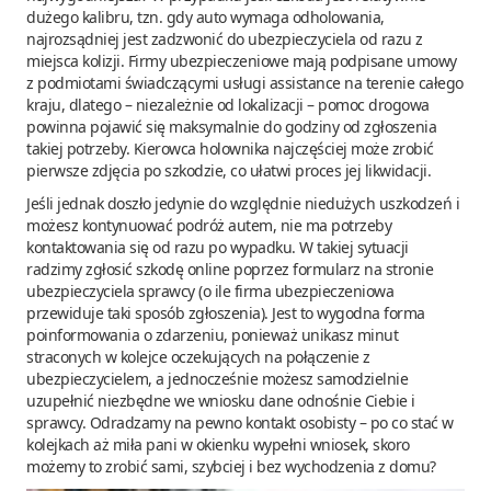
dużego kalibru, tzn. gdy auto wymaga odholowania,
najrozsądniej jest zadzwonić do ubezpieczyciela od razu z
miejsca kolizji. Firmy ubezpieczeniowe mają podpisane umowy
z podmiotami świadczącymi usługi assistance na terenie całego
kraju, dlatego – niezależnie od lokalizacji – pomoc drogowa
powinna pojawić się maksymalnie do godziny od zgłoszenia
takiej potrzeby. Kierowca holownika najczęściej może zrobić
pierwsze zdjęcia po szkodzie, co ułatwi proces jej likwidacji.
Jeśli jednak doszło jedynie do względnie niedużych uszkodzeń i
możesz kontynuować podróż autem, nie ma potrzeby
kontaktowania się od razu po wypadku. W takiej sytuacji
radzimy zgłosić szkodę online poprzez formularz na stronie
ubezpieczyciela sprawcy (o ile firma ubezpieczeniowa
przewiduje taki sposób zgłoszenia). Jest to wygodna forma
poinformowania o zdarzeniu, ponieważ unikasz minut
straconych w kolejce oczekujących na połączenie z
ubezpieczycielem, a jednocześnie możesz samodzielnie
uzupełnić niezbędne we wniosku dane odnośnie Ciebie i
sprawcy. Odradzamy na pewno kontakt osobisty – po co stać w
kolejkach aż miła pani w okienku wypełni wniosek, skoro
możemy to zrobić sami, szybciej i bez wychodzenia z domu?