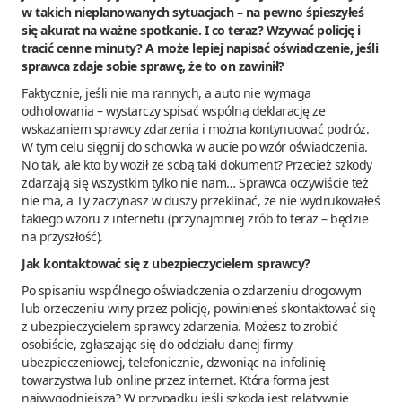
w takich nieplanowanych sytuacjach – na pewno śpieszyłeś
się akurat na ważne spotkanie. I co teraz? Wzywać policję i
tracić cenne minuty? A może lepiej napisać oświadczenie, jeśli
sprawca zdaje sobie sprawę, że to on zawinił?
Faktycznie, jeśli nie ma rannych, a auto nie wymaga
odholowania – wystarczy spisać wspólną deklarację ze
wskazaniem sprawcy zdarzenia i można kontynuować podróż.
W tym celu sięgnij do schowka w aucie po wzór oświadczenia.
No tak, ale kto by woził ze sobą taki dokument? Przecież szkody
zdarzają się wszystkim tylko nie nam… Sprawca oczywiście też
nie ma, a Ty zaczynasz w duszy przeklinać, że nie wydrukowałeś
takiego wzoru z internetu (przynajmniej zrób to teraz – będzie
na przyszłość).
Jak kontaktować się z ubezpieczycielem sprawcy?
Po spisaniu wspólnego oświadczenia o zdarzeniu drogowym
lub orzeczeniu winy przez policję, powinieneś skontaktować się
z ubezpieczycielem sprawcy zdarzenia. Możesz to zrobić
osobiście, zgłaszając się do oddziału danej firmy
ubezpieczeniowej, telefonicznie, dzwoniąc na infolinię
towarzystwa lub online przez internet. Która forma jest
najwygodniejsza? W przypadku jeśli szkoda jest relatywnie