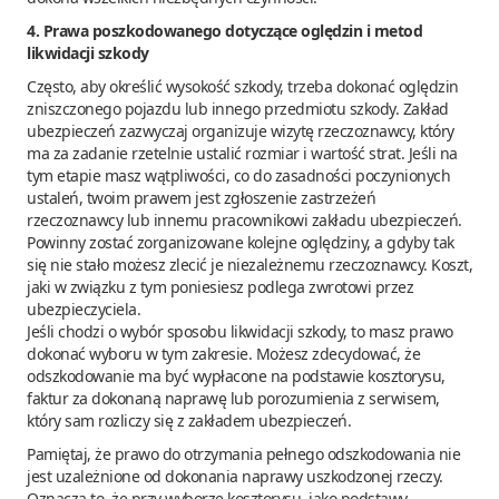
4. Prawa poszkodowanego dotyczące oględzin i metod
likwidacji szkody
Często, aby określić wysokość szkody, trzeba dokonać oględzin
zniszczonego pojazdu lub innego przedmiotu szkody. Zakład
ubezpieczeń zazwyczaj organizuje wizytę rzeczoznawcy, który
ma za zadanie rzetelnie ustalić rozmiar i wartość strat. Jeśli na
tym etapie masz wątpliwości, co do zasadności poczynionych
ustaleń, twoim prawem jest zgłoszenie zastrzeżeń
rzeczoznawcy lub innemu pracownikowi zakładu ubezpieczeń.
Powinny zostać zorganizowane kolejne oględziny, a gdyby tak
się nie stało możesz zlecić je niezależnemu rzeczoznawcy. Koszt,
jaki w związku z tym poniesiesz podlega zwrotowi przez
ubezpieczyciela.
Jeśli chodzi o wybór sposobu likwidacji szkody, to masz prawo
dokonać wyboru w tym zakresie. Możesz zdecydować, że
odszkodowanie ma być wypłacone na podstawie kosztorysu,
faktur za dokonaną naprawę lub porozumienia z serwisem,
który sam rozliczy się z zakładem ubezpieczeń.
Pamiętaj, że prawo do otrzymania pełnego odszkodowania nie
jest uzależnione od dokonania naprawy uszkodzonej rzeczy.
Oznacza to, że przy wyborze kosztorysu, jako podstawy