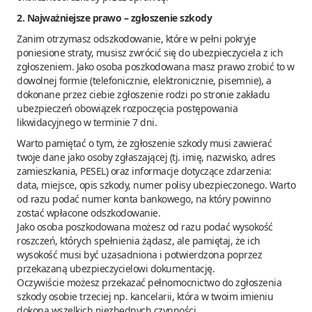
2. Najważniejsze prawo – zgłoszenie szkody
Zanim otrzymasz odszkodowanie, które w pełni pokryje
poniesione straty, musisz zwrócić się do ubezpieczyciela z ich
zgłoszeniem. Jako osoba poszkodowana masz prawo zrobić to w
dowolnej formie (telefonicznie, elektronicznie, pisemnie), a
dokonane przez ciebie zgłoszenie rodzi po stronie zakładu
ubezpieczeń obowiązek rozpoczęcia postępowania
likwidacyjnego w terminie 7 dni.
Warto pamiętać o tym, że zgłoszenie szkody musi zawierać
twoje dane jako osoby zgłaszającej (tj. imię, nazwisko, adres
zamieszkania, PESEL) oraz informacje dotyczące zdarzenia:
data, miejsce, opis szkody, numer polisy ubezpieczonego. Warto
od razu podać numer konta bankowego, na który powinno
zostać wpłacone odszkodowanie.
Jako osoba poszkodowana możesz od razu podać wysokość
roszczeń, których spełnienia żądasz, ale pamiętaj, że ich
wysokość musi być uzasadniona i potwierdzona poprzez
przekazaną ubezpieczycielowi dokumentację.
Oczywiście możesz przekazać pełnomocnictwo do zgłoszenia
szkody osobie trzeciej np. kancelarii, która w twoim imieniu
dokona wszelkich niezbędnych czynności.