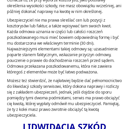
określenia wysokości szkody, nie masz obowiązku wcześniej, ani
później dokonać naprawy na kwotę w nim określonej.
Ubezpieczyciel nie ma prawa skreślać cen lub pozycji z
kosztorysów lub faktur, a także wpisywać tam swoich kwot.
Każda odmowa uznania w części lub całości roszczeń
poszkodowanego musi mieć bowiem odpowiednią formę i być
mu dostarczona we właściwym terminie (30 dni).
Najważniejszymi elementami takiej odmowy są: uzasadnienie
poparte stanem faktycznym, wskazanie przyczyn odmowy,
pouczenie o prawie do dochodzenia roszczeń przed sądem.
Odmowa przekazana poszkodowanemu, która nie zawiera
któregoś z elementów może być łatwo podważona.
Możesz też stwierdzić, że najłatwiej będzie dać pełnomocnictwo
do likwidacji szkody serwisowi, który dokona naprawy i rozliczy
się z zakładem ubezpieczeń. Jednak, jeśli dojdzie do sporu
pomiędzy tymi dwoma podmiotami, serwis ma prawo obciążyć
cię kwotą, której wypłaty odmówił mu ubezpieczyciel. Pamiętaj,
że ty z kolei masz prawo zwrotnie obciążyć tą kwotą
ubezpieczyciela.
LIDWIDACJA SZKÓD