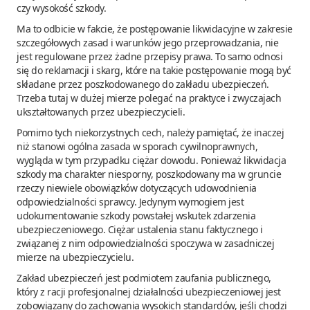
czy wysokość szkody.
Ma to odbicie w fakcie, że postępowanie likwidacyjne w zakresie
szczegółowych zasad i warunków jego przeprowadzania, nie
jest regulowane przez żadne przepisy prawa. To samo odnosi
się do reklamacji i skarg, które na takie postępowanie mogą być
składane przez poszkodowanego do zakładu ubezpieczeń.
Trzeba tutaj w dużej mierze polegać na praktyce i zwyczajach
ukształtowanych przez ubezpieczycieli.
Pomimo tych niekorzystnych cech, należy pamiętać, że inaczej
niż stanowi ogólna zasada w sporach cywilnoprawnych,
wygląda w tym przypadku ciężar dowodu. Ponieważ likwidacja
szkody ma charakter niesporny, poszkodowany ma w gruncie
rzeczy niewiele obowiązków dotyczących udowodnienia
odpowiedzialności sprawcy. Jedynym wymogiem jest
udokumentowanie szkody powstałej wskutek zdarzenia
ubezpieczeniowego. Ciężar ustalenia stanu faktycznego i
związanej z nim odpowiedzialności spoczywa w zasadniczej
mierze na ubezpieczycielu.
Zakład ubezpieczeń jest podmiotem zaufania publicznego,
który z racji profesjonalnej działalności ubezpieczeniowej jest
zobowiązany do zachowania wysokich standardów, jeśli chodzi