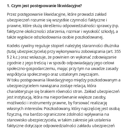
1. Czym jest postępowanie likwidacyjne?
Przez postępowanie likwidacyjne, które prowadzi zakład
ubezpieczeń rozumie się wszystkie czynności faktyczne i
prawne, które służą określeniu odpowiedzialności sprawcy (np.
faktyczne okoliczności zdarzenia, rozmiar i wysokość szkody), a
także wypłacie odszkodowania osobie poszkodowanej.
Kodeks cywilny reguluje stopień należytej staranności dłużnika
(tutaj ubezpieczyciela) przy wykonywaniu zobowiązania (art. 355
§ 2 k.c.) oraz wskazuje, że powinien on wykonać zobowiązanie
zgodnie z jego treścią i w sposób odpowiadający jego celowi
społeczno-gospodarczemu, mając przy tym na uwadze zasady
współżycia społecznego oraz ustalonym zwyczajom.
W toku postępowania likwidacyjnego między poszkodowanym a
ubezpieczycielem nawiązana zostaje relacja, która
charakteryzuje się brakiem równości stron. Zakład ubezpieczeń
jest instytucją, która ma nieporównanie większe zasoby,
możliwości i instrumenty prawne, by forsować realizację
własnych interesów. Poszkodowany, który najczęściej jest osobą
fizyczną, ma bardzo ograniczone zdolności wpływania na
stanowisko ubezpieczyciela, w takim zakresie jak ustalenia
faktyczne dotyczące odpowiedzialności zakładu ubezpieczeń