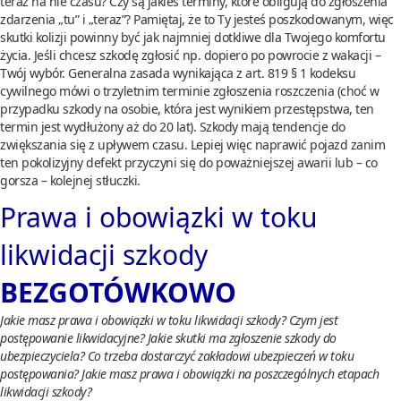
teraz na nie czasu? Czy są jakieś terminy, które obligują do zgłoszenia
zdarzenia „tu” i „teraz”? Pamiętaj, że to Ty jesteś poszkodowanym, więc
skutki kolizji powinny być jak najmniej dotkliwe dla Twojego komfortu
życia. Jeśli chcesz szkodę zgłosić np. dopiero po powrocie z wakacji –
Twój wybór. Generalna zasada wynikająca z art. 819 § 1 kodeksu
cywilnego mówi o trzyletnim terminie zgłoszenia roszczenia (choć w
przypadku szkody na osobie, która jest wynikiem przestępstwa, ten
termin jest wydłużony aż do 20 lat). Szkody mają tendencje do
zwiększania się z upływem czasu. Lepiej więc naprawić pojazd zanim
ten pokolizyjny defekt przyczyni się do poważniejszej awarii lub – co
gorsza – kolejnej stłuczki.
Prawa i obowiązki w toku
likwidacji szkody
BEZGOTÓWKOWO
Jakie masz prawa i obowiązki w toku likwidacji szkody? Czym jest
postępowanie likwidacyjne? Jakie skutki ma zgłoszenie szkody do
ubezpieczyciela? Co trzeba dostarczyć zakładowi ubezpieczeń w toku
postępowania? Jakie masz prawa i obowiązki na poszczególnych etapach
likwidacji szkody?