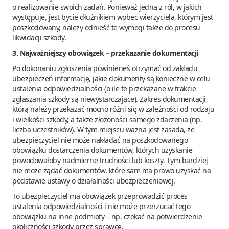
o realizowanie swoich zadań. Ponieważ jedną z ról, w jakich
występuje, jest bycie dłużnikiem wobec wierzyciela, którym jest
poszkodowany, należy odnieść te wymogi także do procesu
likwidacji szkody.
3. Najważniejszy obowiązek – przekazanie dokumentacji
Po dokonaniu zgłoszenia powinieneś otrzymać od zakładu
ubezpieczeń informację, jakie dokumenty są konieczne w celu
ustalenia odpowiedzialności (o ile te przekazane w trakcie
zgłaszania szkody są niewystarczające). Zakres dokumentacji,
którą należy przekazać mocno różni się w zależności od rodzaju
i wielkości szkody, a także złożoności samego zdarzenia (np.
liczba uczestników). W tym miejscu ważna jest zasada, że
ubezpieczyciel nie może nakładać na poszkodowanego
obowiązku dostarczenia dokumentów, których uzyskanie
powodowałoby nadmierne trudności lub koszty. Tym bardziej
nie może żądać dokumentów, które sam ma prawo uzyskać na
podstawie ustawy o działalności ubezpieczeniowej.
To ubezpieczyciel ma obowiązek przeprowadzić proces
ustalenia odpowiedzialności i nie może przerzucać tego
obowiązku na inne podmioty – np. czekać na potwierdzenie
okoliczności szkody przez sprawcę.